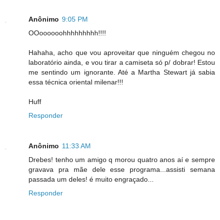
Anônimo
9:05 PM
OOoooooohhhhhhhhh!!!!
Hahaha, acho que vou aproveitar que ninguém chegou no
laboratório ainda, e vou tirar a camiseta só p/ dobrar! Estou
me sentindo um ignorante. Até a Martha Stewart já sabia
essa técnica oriental milenar!!!
Huff
Responder
Anônimo
11:33 AM
Drebes! tenho um amigo q morou quatro anos aí e sempre
gravava pra mãe dele esse programa...assisti semana
passada um deles! é muito engraçado...
Responder