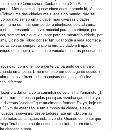
e barulhenta. Como dizia o Caetano sobre São Paulo,
 por aí. Mas depois de quase cinco anos morando lá, já tinha
de Tokyo uma das cidades mais legais do mundo. Não sei
yo por não ser só uma cidade, mas diversas cidades
narem uma só, mas sem perder a identidade de cada uma.
nto interessante de nível mundial para se participar, por
er, sempre ter algum visitante para se mostrar a cidade, por
sumir. Gosto de Tokyo por ser um lugar onde a vida acontece
sso as coisas sempre funcionarem: a cidade é limpa, o
serviços de primeira, a comida é variada e boa, as pessoas de
posição, com o tempo a gente vai parando de dar valor,
riando uma rotina. E no momento em que a gente decide ir
alor e resolve fazer todas as coisas que ainda não fez.
foi diferente.
fazer era dar uma volta caminhando pela linha Yamanote (山
r de trem que passa pelas principais vizinhanças de Tokyo.
 as diversas “cidades” que atualmente formam Tokyo; hoje em
e 35 km de extensão, é um símbolo da cidade, e seus
inquedos, souvenirs, despertadores; até um CD com as
a de todas as estações está a venda. Quando comentei que
igo Terabe lembrou do nosso antigo trato de um dia fazer
ha chegado a hora.