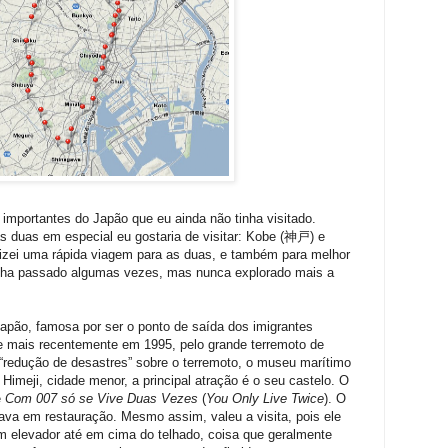
importantes do Japão que eu ainda não tinha visitado.
s duas em especial eu gostaria de visitar: Kobe (神戸) e
izei uma rápida viagem para as duas, e também para melhor
inha passado algumas vezes, mas nunca explorado mais a
Japão, famosa por ser o ponto de saída dos imigrantes
 e mais recentemente em 1995, pelo grande terremoto de
e “redução de desastres” sobre o terremoto, o museu marítimo
Himeji, cidade menor, a principal atração é o seu castelo. O
e
Com 007 só se Vive Duas Vezes
(
You Only Live Twice
). O
ava em restauração. Mesmo assim, valeu a visita, pois ele
um elevador até em cima do telhado, coisa que geralmente