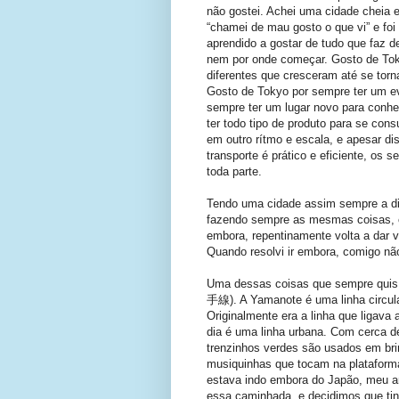
não gostei. Achei uma cidade cheia 
“chamei de mau gosto o que vi” e foi
aprendido a gostar de tudo que faz 
nem por onde começar. Gosto de Tok
diferentes que cresceram até se tor
Gosto de Tokyo por sempre ter um eve
sempre ter um lugar novo para conhec
ter todo tipo de produto para se con
em outro rítmo e escala, e apesar di
transporte é prático e eficiente, os 
toda parte.
Tendo uma cidade assim sempre a dis
fazendo sempre as mesmas coisas, c
embora, repentinamente volta a dar v
Quando resolvi ir embora, comigo não 
Uma dessas coisas que sempre quis 
手線). A Yamanote é uma linha circula
Originalmente era a linha que ligava
dia é uma linha urbana. Com cerca d
trenzinhos verdes são usados em br
musiquinhas que tocam na plataform
estava indo embora do Japão, meu am
essa caminhada, e decidimos que tin