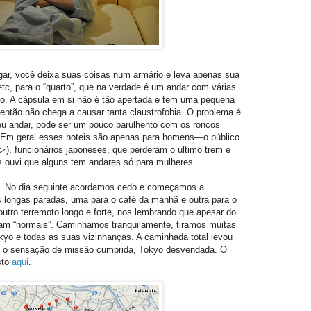
egar, você deixa suas coisas num armário e leva apenas sua
etc, para o “quarto”, que na verdade é um andar com várias
o. A cápsula em si não é tão apertada e tem uma pequena
então não chega a causar tanta claustrofobia. O problema é
eu andar, pode ser um pouco barulhento com os roncos
) Em geral esses hoteis são apenas para homens—o público
 funcionários japoneses, que perderam o último trem e
 ouvi que alguns tem andares só para mulheres.
el. No dia seguinte acordamos cedo e começamos a
 longas paradas, uma para o café da manhã e outra para o
utro terremoto longo e forte, nos lembrando que apesar do
vam “normais”. Caminhamos tranquilamente, tiramos muitas
Tokyo e todas as suas vizinhanças. A caminhada total levou
m o sensação de missão cumprida, Tokyo desvendada. O
sto
aqui
.