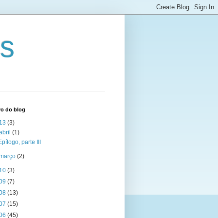
ts
vo do blog
13
(3)
abril
(1)
Epílogo, parte III
março
(2)
10
(3)
09
(7)
08
(13)
07
(15)
06
(45)