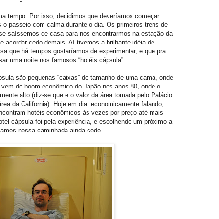
a tempo. Por isso, decidimos que deveríamos começar
o passeio com calma durante o dia. Os primeiros trens de
o se saíssemos de casa para nos encontrarmos na estação da
 acordar cedo demais. Aí tivemos a brilhante idéia de
sa que há tempos gostaríamos de experimentar, e que pra
sar uma noite nos famosos “hotéis cápsula”.
psula são pequenas “caixas” do tamanho de uma cama, onde
em vem do boom econômico do Japão nos anos 80, onde o
ente alto (diz-se que e o valor da área tomada pelo Palácio
 área da California). Hoje em dia, economicamente falando,
encontram hotéis econômicos às vezes por preço até mais
tel cápsula foi pela experiência, e escolhendo um próximo a
íamos nossa caminhada ainda cedo.