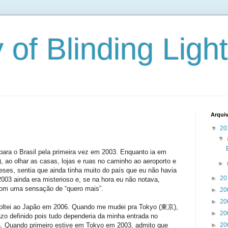
 of Blinding Ligh
Arqui
▼
20
▼
ara o Brasil pela primeira vez em 2003. Enquanto ia em
 ao olhar as casas, lojas e ruas no caminho ao aeroporto e
►
ses, sentia que ainda tinha muito do país que eu não havia
►
20
003 ainda era misterioso e, se na hora eu não notava,
 com uma sensação de “quero mais”.
►
20
►
20
 voltei ao Japão em 2006. Quando me mudei pra Tokyo (東京),
►
20
zo definido pois tudo dependeria da minha entrada no
a. Quando primeiro estive em Tokyo em 2003, admito que
►
20