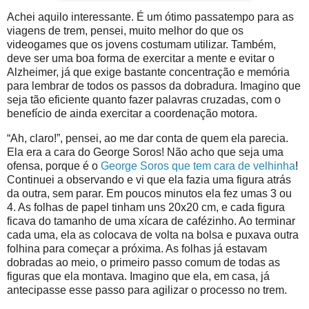
Achei aquilo interessante. É um ótimo passatempo para as
viagens de trem, pensei, muito melhor do que os
videogames que os jovens costumam utilizar. Também,
deve ser uma boa forma de exercitar a mente e evitar o
Alzheimer, já que exige bastante concentração e memória
para lembrar de todos os passos da dobradura. Imagino que
seja tão eficiente quanto fazer palavras cruzadas, com o
benefício de ainda exercitar a coordenação motora.
“Ah, claro!”, pensei, ao me dar conta de quem ela parecia.
Ela era a cara do George Soros! Não acho que seja uma
ofensa, porque é o
George Soros que tem cara de velhinha
!
Continuei a observando e vi que ela fazia uma figura atrás
da outra, sem parar. Em poucos minutos ela fez umas 3 ou
4. As folhas de papel tinham uns 20x20 cm, e cada figura
ficava do tamanho de uma xícara de cafézinho. Ao terminar
cada uma, ela as colocava de volta na bolsa e puxava outra
folhina para começar a próxima. As folhas já estavam
dobradas ao meio, o primeiro passo comum de todas as
figuras que ela montava. Imagino que ela, em casa, já
antecipasse esse passo para agilizar o processo no trem.