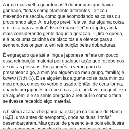
A irmã mais velha guardou as 6 dobraduras que havia
ganhado, “todas completamente diferentes”, e ficou
mexendo na sacola, como que acomodando as coisas ou
procurando algo. Aí eu logo previ: “ela vai dar alguma coisa
em troca para a outra”. Isso é quase “lei” no Japão, ainda
mais considerando gente daquela geração. E, tiro e queda,
ela puxa uma caixinha de biscoitos e a oferece para a
senhora dos origamis, em retribuição pelas dobraduras.
É engraçado que até a língua japonesa reflete um pouco
essa retribuição material por qualquer ação que recebemos
de outras pessoas. Em japonês, o verbo para dar,
presentear algo, a mim (ou alguém do meu grupo, família) é
kureru
(呉れる). E se alguém faz alguma coisa para mim ou
meu grupo, o mesmo verbo é usado. Então, de certa forma,
quando um japonês recebe uma ação, um favor ou gentileza
de alguém, ele se sente obrigado a retribuí-lo como o faria
se tivesse recebido algo material.
A história acaba chegando na estação da cidade de Narita
(成田, uma antes do aeroporto), onde as duas “irmãs”
desembarcaram. Mas gostei de presenciá-la pois ela ilustra
estes pequenos aspectos da cultura japonesa e estas