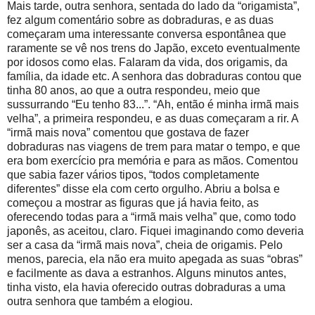
Mais tarde, outra senhora, sentada do lado da “origamista”,
fez algum comentário sobre as dobraduras, e as duas
começaram uma interessante conversa espontânea que
raramente se vê nos trens do Japão, exceto eventualmente
por idosos como elas. Falaram da vida, dos origamis, da
família, da idade etc. A senhora das dobraduras contou que
tinha 80 anos, ao que a outra respondeu, meio que
sussurrando “Eu tenho 83...”. “Ah, então é minha irmã mais
velha”, a primeira respondeu, e as duas começaram a rir. A
“irmã mais nova” comentou que gostava de fazer
dobraduras nas viagens de trem para matar o tempo, e que
era bom exercício pra memória e para as mãos. Comentou
que sabia fazer vários tipos, “todos completamente
diferentes” disse ela com certo orgulho. Abriu a bolsa e
começou a mostrar as figuras que já havia feito, as
oferecendo todas para a “irmã mais velha” que, como todo
japonês, as aceitou, claro. Fiquei imaginando como deveria
ser a casa da “irmã mais nova”, cheia de origamis. Pelo
menos, parecia, ela não era muito apegada as suas “obras”
e facilmente as dava a estranhos. Alguns minutos antes,
tinha visto, ela havia oferecido outras dobraduras a uma
outra senhora que também a elogiou.