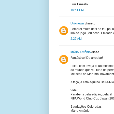
Luiz Ernesto.
10:51 PM
Unknown
disse...
Lembrei muito de ti do teu pa
iria ao jogo , eu acho. Em t
2:27 AM
Mário Antônio
disse...
Fantástico! De arrepiar!
Estou com inveja e, ao mesmo 
do mundo que viu tudo de perto
Me senti no Morumbi novamente
A taça já está aqui no Beira-Ri
Valeu!
Parabéns pela edição, pela fil
FIFA World Club Cup Japan 20
Saudações Coloradas,
Mário Antônio