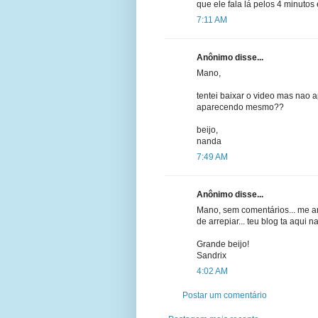
que ele fala lá pelos 4 minutos 
7:11 AM
Anônimo disse...
Mano,
tentei baixar o video mas nao a
aparecendo mesmo??
beijo,
nanda
7:49 AM
Anônimo disse...
Mano, sem comentários... me ar
de arrepiar... teu blog ta aqui n
Grande beijo!
Sandrix
4:02 AM
Postar um comentário