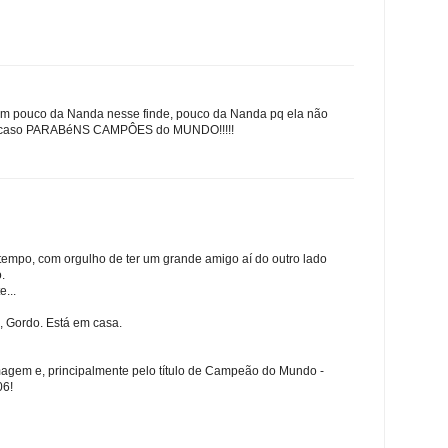
i um pouco da Nanda nesse finde, pouco da Nanda pq ela não
odo caso PARABéNS CAMPÔES do MUNDO!!!!!
tempo, com orgulho de ter um grande amigo aí do outro lado
.
...
o, Gordo. Está em casa.
magem e, principalmente pelo título de Campeão do Mundo -
06!