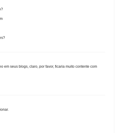
o?
om
es?
o em seus blogs, claro, por favor, ficaria muito contente com
ionar.