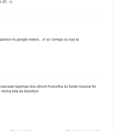
e 20.. =)
parece no google videos... e' so' comigo ou nao ta
rancaste lágrimas dos olhos!! A escolha do fundo musical foi
a minha lista de favoritos!