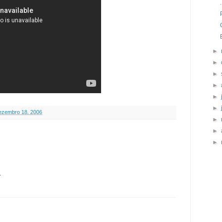
►
►
►
►
►
►
dezembro 18, 2006
►
►
►
.