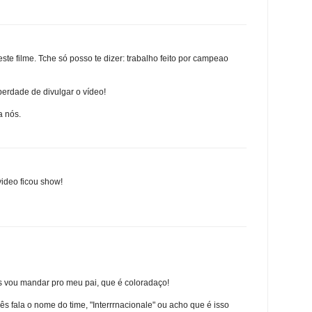
te filme. Tche só posso te dizer: trabalho feito por campeao
erdade de divulgar o vídeo!
a nós.
video ficou show!
s vou mandar pro meu pai, que é coloradaço!
s fala o nome do time, "Interrrnacionale" ou acho que é isso