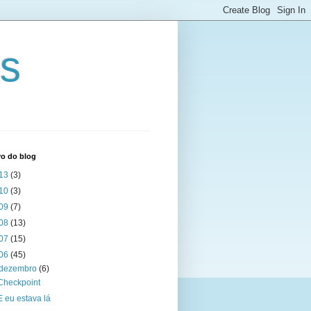
ts
vo do blog
13
(3)
10
(3)
09
(7)
08
(13)
07
(15)
06
(45)
dezembro
(6)
Checkpoint
E eu estava lá