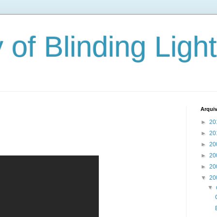
 of Blinding Ligh
Arqui
►
20
►
20
►
20
►
20
►
20
▼
20
▼