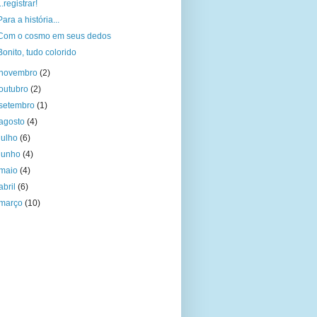
...registrar!
Para a história...
Com o cosmo em seus dedos
Bonito, tudo colorido
novembro
(2)
outubro
(2)
setembro
(1)
agosto
(4)
julho
(6)
junho
(4)
maio
(4)
abril
(6)
março
(10)