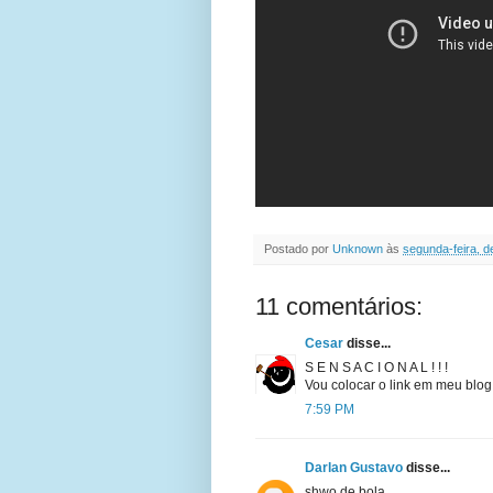
Postado por
Unknown
às
segunda-feira, 
11 comentários:
Cesar
disse...
S E N S A C I O N A L ! ! !
Vou colocar o link em meu blog
7:59 PM
Darlan Gustavo
disse...
shwo de bola....