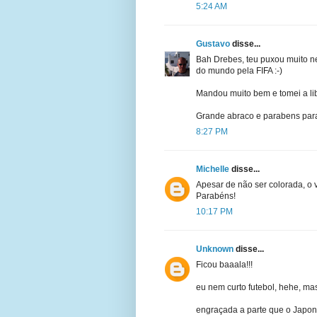
5:24 AM
Gustavo
disse...
Bah Drebes, teu puxou muito nes
do mundo pela FIFA :-)
Mandou muito bem e tomei a lib
Grande abraco e parabens par
8:27 PM
Michelle
disse...
Apesar de não ser colorada, o 
Parabéns!
10:17 PM
Unknown
disse...
Ficou baaala!!!
eu nem curto futebol, hehe, ma
engraçada a parte que o Japonê