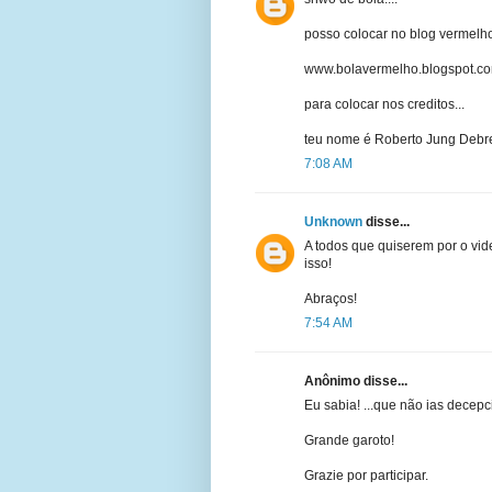
posso colocar no blog vermelh
www.bolavermelho.blogspot.c
para colocar nos creditos...
teu nome é Roberto Jung Debr
7:08 AM
Unknown
disse...
A todos que quiserem por o vide
isso!
Abraços!
7:54 AM
Anônimo disse...
Eu sabia! ...que não ias decepc
Grande garoto!
Grazie por participar.