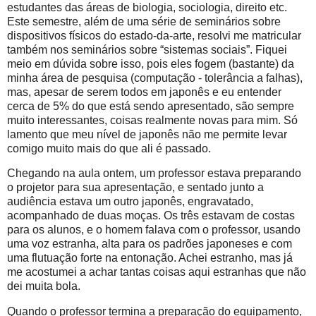
estudantes das áreas de biologia, sociologia, direito etc.
Este semestre, além de uma série de seminários sobre
dispositivos físicos do estado-da-arte, resolvi me matricular
também nos seminários sobre “sistemas sociais”. Fiquei
meio em dúvida sobre isso, pois eles fogem (bastante) da
minha área de pesquisa (computação - tolerância a falhas),
mas, apesar de serem todos em japonês e eu entender
cerca de 5% do que está sendo apresentado, são sempre
muito interessantes, coisas realmente novas para mim. Só
lamento que meu nível de japonês não me permite levar
comigo muito mais do que ali é passado.
Chegando na aula ontem, um professor estava preparando
o projetor para sua apresentação, e sentado junto a
audiência estava um outro japonês, engravatado,
acompanhado de duas moças. Os três estavam de costas
para os alunos, e o homem falava com o professor, usando
uma voz estranha, alta para os padrões japoneses e com
uma flutuação forte na entonação. Achei estranho, mas já
me acostumei a achar tantas coisas aqui estranhas que não
dei muita bola.
Quando o professor termina a preparação do equipamento,