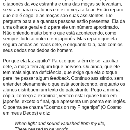
o japonês da voz estranha e uma das moças se levantam,
se viram para os alunos e ele começa a falar. Então reparo
que ele é cego, e as moças são suas assistentes. Ele
pergunta para ela quantas pessoas estão presentes. Ela da
uma olhada geral e diz para ele um número aproximado.
Não entendo muito bem o que está acontecendo, como
sempre, tudo acontece em japonês. Mas reparo que ela
segura ambas as mãos dele, e enquanto fala, bate com os
seus dedos nos dedos do homem.
Por que ela faz aquilo? Parece que, além de ser auxiliar
dele, a moça tem algum tique nervoso. Ou ainda, que ele
tem mais alguma deficiência, que exige que ela o toque
para lhe passar algum
feedback
. Continuo assistindo, sem
entender plenamente o que está acontecendo, enquanto os
alunos distribuem um texto do palestrante. Pego a minha
cópia, começo a examinar, verifico estar quase tudo em
japonês, exceto o final, que apresenta um poema em inglês.
O poema se chama “Cosmos on my Fingertips” (O Cosmo
em meus Dedos) e diz:
When light and sound vanished from my life,
There ceased to be words,