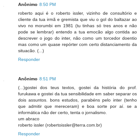
Anônimo
8:50 PM
roberto aqui é o roberto issler, vizinho de consultório e
cliente da tua irmã e gremista que viu o gol do baltazar ao
vivo no morumbi em 1981 (tu tinhas só tres anos e não
pode se lembrar) entendo a tua emocão algo contida ao
descrever o jogo do inter, não como um torcedor doentio
mas como um quase repórter com certo distanciamento da
situacão. (...)
Responder
Anônimo
8:51 PM
(...)gostei dos teus textos, gostei da história do prof.
furukawa e gostei da tua sensibilidade em saber separar os
dois assuntos. bons estudos, parabéns pelo inter (tenho
que admitir que mereceram) e boa sorte por aí. se a
informática não der certo, tenta o jornalismo.
um abraco
roberto issler (robertoissler@terra.com.br)
Responder