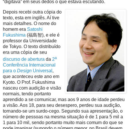
“digitava” em seus dedos o que estava escutando.
Depois recebi outra cópia do
texto, esta em inglês. Aí tive
mais detalhes. O nome do
homem era
Satoshi
Fukushima
(福島智), e ele é
professor da Universidade
de Tokyo. O texto distribuído
era uma cópia de seu
a
discurso de abertura
da
2
Conferência Internacional
para o
Design
Universal
,
que aconteceu este ano em
Kyoto. O Prof. Fukushima
nasceu com audição e visão
normais, tendo portanto
aprendido a se comunicar, mas aos 9 anos de idade perdeu
a visão. Aos 18, para seu desespero, perdeu sua audição,
tornando-se um surdo-cego. Segundo sua apresentação, o
número de pessoas na mesma situação é de 1 para 5 mil a
1 para 10 mil, sendo portanto muito mais comum do que se
pode imaginar (supondo o número menor, no Brasil devem