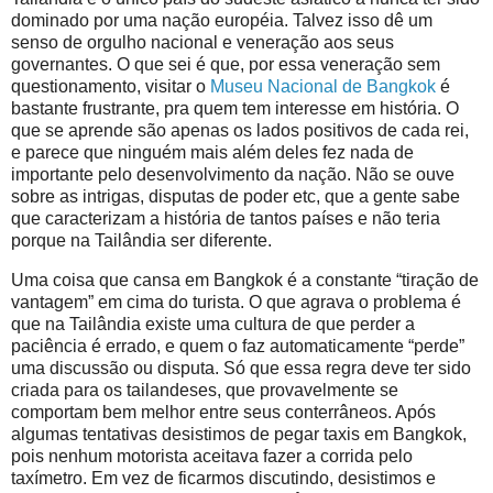
dominado por uma nação européia. Talvez isso dê um
senso de orgulho nacional e veneração aos seus
governantes. O que sei é que, por essa veneração sem
questionamento, visitar o
Museu Nacional de Bangkok
é
bastante frustrante, pra quem tem interesse em história. O
que se aprende são apenas os lados positivos de cada rei,
e parece que ninguém mais além deles fez nada de
importante pelo desenvolvimento da nação. Não se ouve
sobre as intrigas, disputas de poder etc, que a gente sabe
que caracterizam a história de tantos países e não teria
porque na Tailândia ser diferente.
Uma coisa que cansa em Bangkok é a constante “tiração de
vantagem” em cima do turista. O que agrava o problema é
que na Tailândia existe uma cultura de que perder a
paciência é errado, e quem o faz automaticamente “perde”
uma discussão ou disputa. Só que essa regra deve ter sido
criada para os tailandeses, que provavelmente se
comportam bem melhor entre seus conterrâneos. Após
algumas tentativas desistimos de pegar taxis em Bangkok,
pois nenhum motorista aceitava fazer a corrida pelo
taxímetro. Em vez de ficarmos discutindo, desistimos e