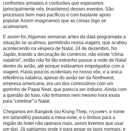
confrontos armados e confusões que esperamos
(principalmente nós, brasileiros) desses eventos. São
processos bem mais pacíficos e com bastante apoio
popular. Assim imaginamos que as coisas logo se
acalmariam.
E assim foi. Algumas semanas antes da data programada a
situação se acalmou, permitindo nossa viagem, que acabou
acontecendo na véspera de Natal, 24 de dezembro. No
Japão, tirando a decoração do comércio, não existe “clima
natalino”, então não foi tão estranho passar a noite de Natal
dentro do avião, até porque estávamos empolgados com a
viagem. Havia poucos ocidentais no nosso vôo, e a única
referência natalina, apesar do avião ser da Northwest,
empresa americana, era um dos comissários com um
gorrinho de Papai Noel, que parecia ser indiano. Ainda com
a questão do fuso, não tinhamos nem mesmo hora exata
para “celebrar” o Natal.
Chegamos em Bangkok (ou Krung Thep, กรุงเทพฯ, o nome
em tailandês) passada a meia-noite, e o ônibus para a
região do hotel não operava mais, assim tivemos que usar
um táxi. Já sabíamos onde ir para pegar os taxis normais, e