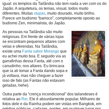
igual: os templos da Tailândia não tem nada a ver com os do
Japão. A arquitetura, os temas, visual, todos muito
diferentes. Muitas
stupas
, muito dourado, muito brilho.
Parece um budismo “barroco”, completamente oposto ao
budismo Zen, minimalista, do Japão.
As pessoas na Tailândia são muito
religiosas. Em frente de várias lojas
se encontram pequenos altares com
velas e oferendas. Na Tailândia,
existe uma
Fanta sabor Morango
que
eu achei muito boa. E seguido via as
garrafinhas dessa Fanta, até com o
canudinho, nos altares. Eu brincava
que ia ali tomar a Fanta dando sopa e
já voltava, mas não cheguei a fazer
isso de fato (as Fantas não estavam
geladas, hehe).
Outra parte da “crença incondicional” dos tailandeses é
relativa ao
Rei
. Ele é absurdamente popular. Milhares de
fotos dele e da Rainha podem ser vistas em Bangkok, em
prédios públicos, cartazes, postes, em qualquer lugar por