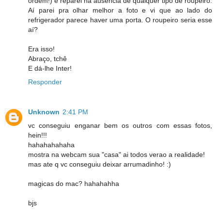
ordem!) e reparei na ausência de qualquer tipo de roupeiro.
Aí parei pra olhar melhor a foto e vi que ao lado do
refrigerador parece haver uma porta. O roupeiro seria esse
aí?
Era isso!
Abraço, tchê
E dá-lhe Inter!
Responder
Unknown
2:41 PM
vc conseguiu enganar bem os outros com essas fotos,
hein!!!
hahahahahaha
mostra na webcam sua "casa" ai todos verao a realidade!
mas ate q vc conseguiu deixar arrumadinho! :)
magicas do mac? hahahahha
bjs