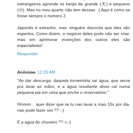
estrangeiros aprende os kanjis de grande (大) e pequeno
(小). Mas no meu quarto não tem dessas. :( Aqui é como se
fosse sempre o número 2.
Japonês é estranho, mas ninguém discorda que eles são
espertos. Como dizem, o negócio deles pode não ser criar,
mas em aprimorar invenções dos outros eles são
especialistas!
Responder
Anônimo
12:25 AM
"
Ao dar descarga, daquela torneirinha sai água, que serve
pra lavar as mãos, e a água resultante disso cai numa
pequena pia em cima que enche o reservatório.
"
Hmmm .. quer dizer que se tu nao lavar a mao 10x por dia,
nao pode fazer xixi ?? :-)
E a agua do chuveiro ?? >;-)