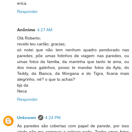
erica.
Responder
Anônimo
4:27 AM
Olá Roberto;
recebi teu cartão, gracias;
só notei que não tem nenhum quadro pendurado nas
paredes; põe umas fotinhos de viagem nas paredes, ou
umas fotos da familia, da maninha que tanto te ama, ou
dos meus gatinhos, posso te mandar fotos da Ayla, do
Teddy, da Bianca, da Morgana e do Tigra, ficaria mais
alegrinho, né? o que tu achas?
bjs da
Neca
Responder
Unknown
4:24 PM
As paredes são cobertas com papel de parede, por isso
ainda não me arrisquei a colocar nada. Tenho umas fotos